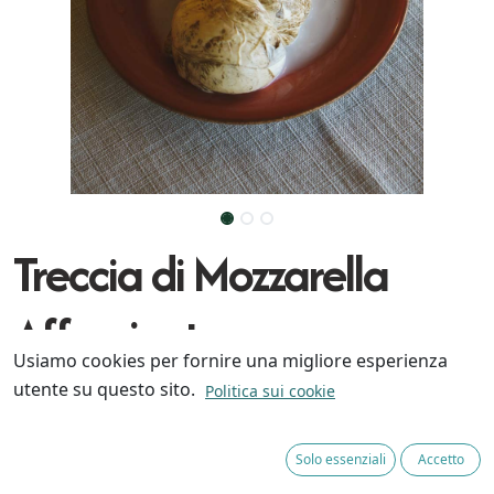
Treccia di Mozzarella
Affumicata
Usiamo cookies per fornire una migliore esperienza
utente su questo sito.
Politica sui cookie
Si tratta di un formaggio da tavola a pasta filata
prodotto con latte di bufala intero e affumicato
naturalmente con paglia.
Solo essenziali
Accetto
Di colore ambrato presenta una superficie liscia e